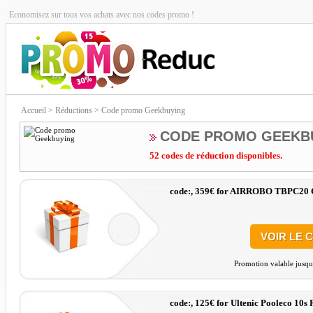
Economisez sur tous vos achats avec nos codes promo !
Accueil
> Réductions > Code promo Geekbuying
CODE PROMO GEEKB
52 codes de réduction disponibles.
code:, 359€ for AIRROBO TBPC20 C
VOIR LE 
Promotion valable jusqu
code:, 125€ for Ultenic Pooleco 10s