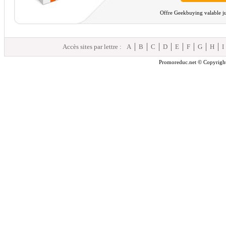
Offre Geekbuying valable ju
Accès sites par lettre :
A
B
C
D
E
F
G
H
I
Promoreduc.net © Copyright 