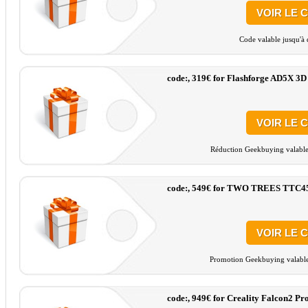
VOIR LE 
Code valable jusqu'à 
code:, 319€ for Flashforge AD5X 3D 
VOIR LE 
Réduction Geekbuying valable 
code:, 549€ for TWO TREES TTC45
VOIR LE 
Promotion Geekbuying valable 
code:, 949€ for Creality Falcon2 P