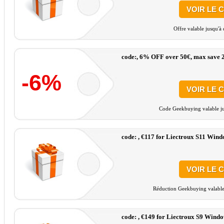
VOIR LE 
Offre valable jusqu'à
code:, 6% OFF over 50€, max save 
-6%
VOIR LE 
Code Geekbuying valable ju
code: , €117 for Liectroux S11 Win
VOIR LE 
Réduction Geekbuying valable 
code: , €149 for Liectroux S9 Wind