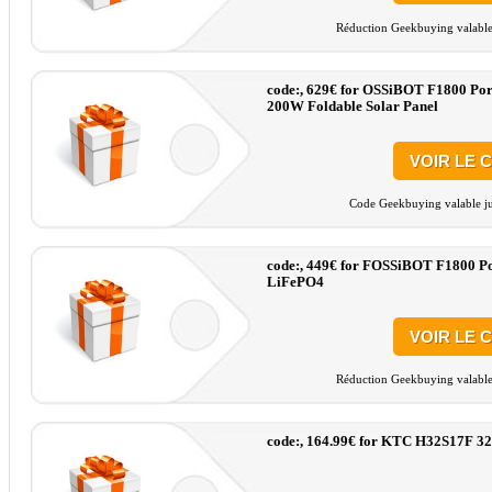
Réduction Geekbuying valable 
code:, 629€ for OSSiBOT F1800 Por
200W Foldable Solar Panel
VOIR LE 
Code Geekbuying valable ju
code:, 449€ for FOSSiBOT F1800 Po
LiFePO4
VOIR LE 
Réduction Geekbuying valable 
code:, 164.99€ for KTC H32S17F 3