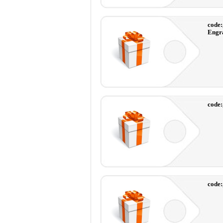
code
Engr
code
code: