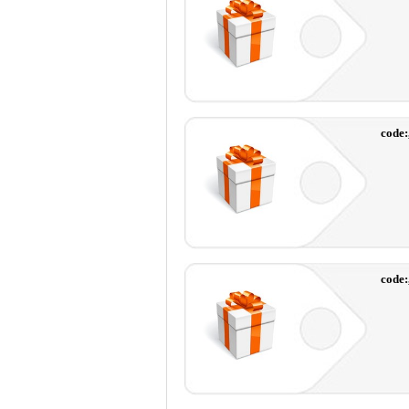
code
code: