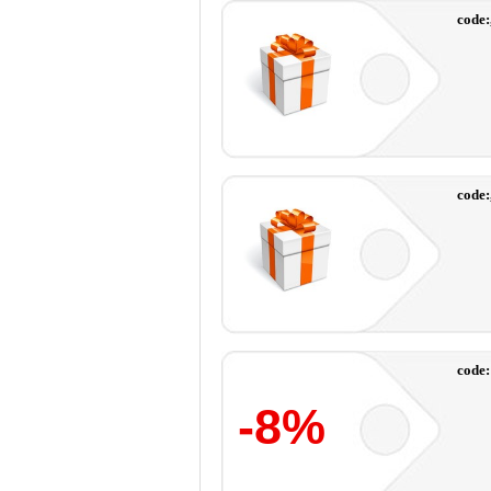
code:
code:
code:
-8%