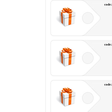
code:
code:
code