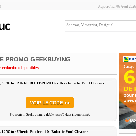
!
Aujourd'hui 06 Aout 2026
E PROMO GEEKBUYING
e réduction disponibles.
:, 359€ for AIRROBO TBPC20 Cordless Robotic Pool Cleaner
VOIR LE CODE >>
Promotion Geekbuying valable jusqu'à date indeterminée
, 125€ for Ultenic Pooleco 10s Robotic Pool Cleaner