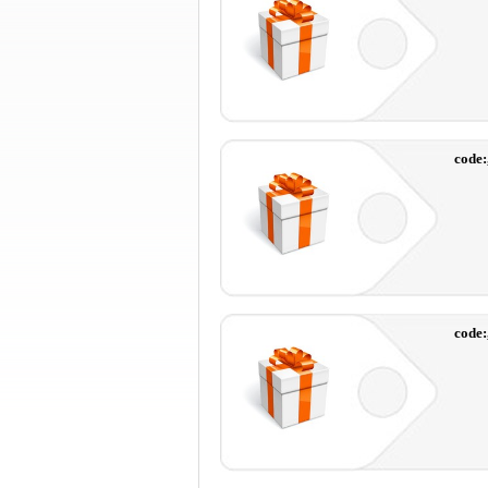
code:
code