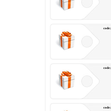
code:
code
code: