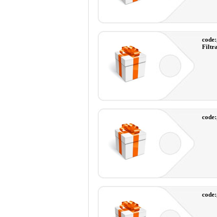
code:
Filtr
code:
code: