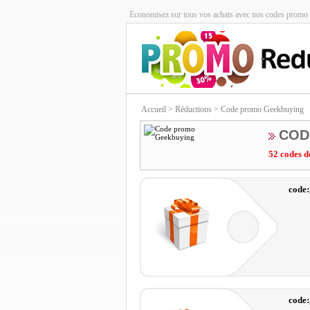
Economisez sur tous vos achats avec nos codes promo 
Accueil
> Réductions > Code promo Geekbuying
COD
52 codes d
code
code: