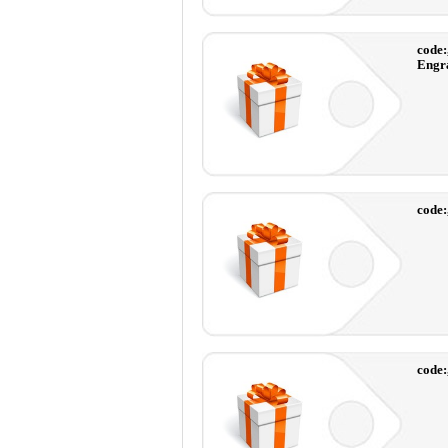
code
Engr
code
code: