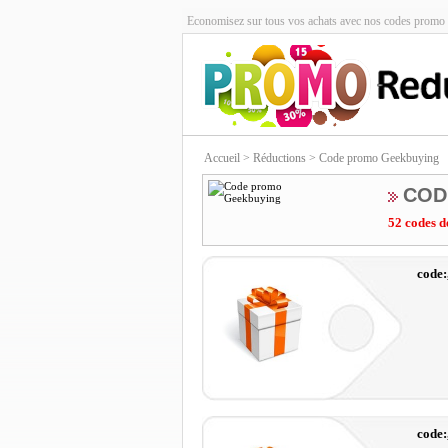
Economisez sur tous vos achats avec nos codes promo 
Accueil
> Réductions > Code promo Geekbuying
COD
52 codes d
code
code: