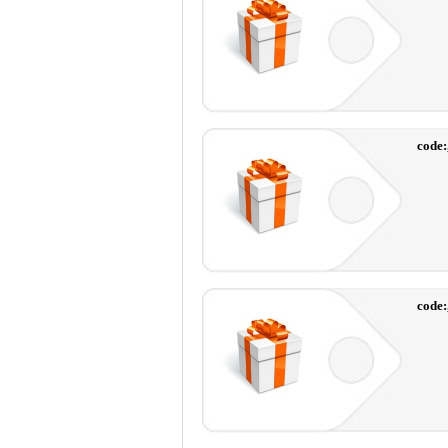
code
code: