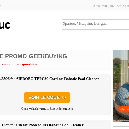
!
Aujourd'hui 06 Aout 2026
E PROMO GEEKBUYING
e réduction disponibles.
:, 359€ for AIRROBO TBPC20 Cordless Robotic Pool Cleaner
VOIR LE CODE >>
Code valable jusqu'à date indeterminée
, 125€ for Ultenic Pooleco 10s Robotic Pool Cleaner