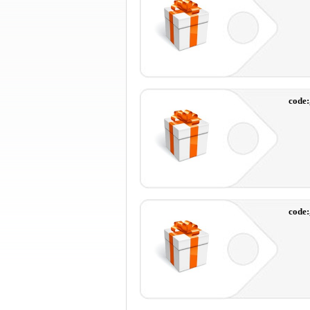
code:
code