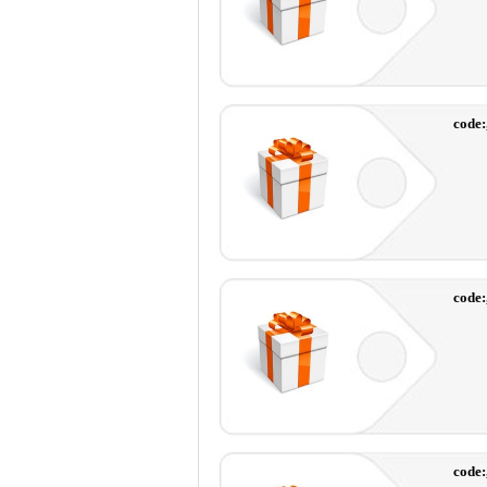
code:
code
code: