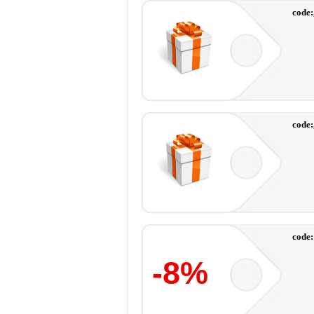
code:
code:
code:
-8%