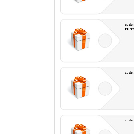
code:
Filtr
code:
code: