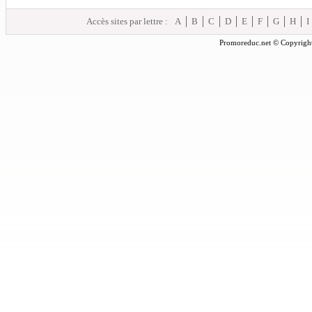
Accès sites par lettre :
A
B
C
D
E
F
G
H
I
Promoreduc.net © Copyright 