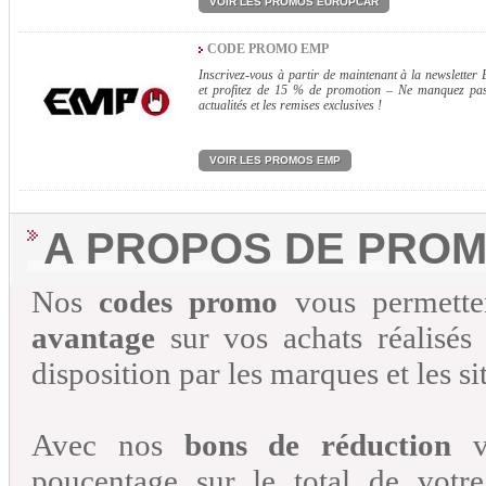
VOIR LES PROMOS EUROPCAR
CODE PROMO EMP
Inscrivez-vous à partir de maintenant à la newsletter
et profitez de 15 % de promotion – Ne manquez pas
actualités et les remises exclusives !
VOIR LES PROMOS EMP
A PROPOS DE PRO
Nos
codes promo
vous permette
avantage
sur vos achats réalisés
disposition par les marques et les
Avec nos
bons de réduction
vo
poucentage sur le total de vot