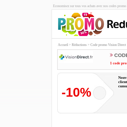
Economisez sur tous vos achats avec nos codes promo 
Accueil
> Réductions > Code promo Vision Direct
CODE
1 code pro
Nouve
clien
cumul
-10%
l'int
codes