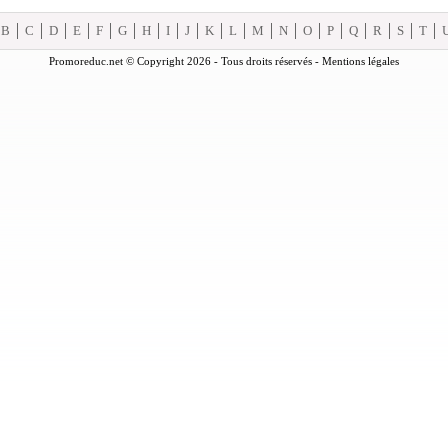
B
C
D
E
F
G
H
I
J
K
L
M
N
O
P
Q
R
S
T
Promoreduc.net © Copyright 2026 - Tous droits réservés -
Mentions légales