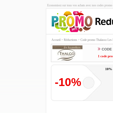
Economisez sur tous vos achats avec nos codes promo 
Accueil
> Réductions > Code promo Thalasso Les 
CODE 
1 code pro
10% à
-10%