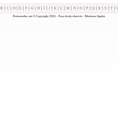
B
C
D
E
F
G
H
I
J
K
L
M
N
O
P
Q
R
S
T
Promoreduc.net © Copyright 2026 - Tous droits réservés -
Mentions légales