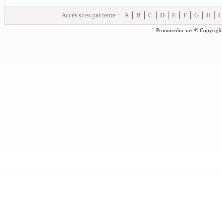
Accès sites par lettre :
A
B
C
D
E
F
G
H
I
Promoreduc.net © Copyright 