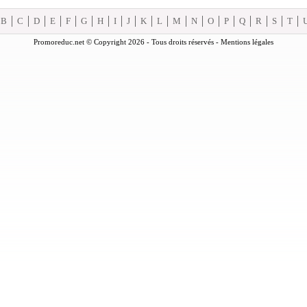
B
C
D
E
F
G
H
I
J
K
L
M
N
O
P
Q
R
S
T
Promoreduc.net © Copyright 2026 - Tous droits réservés -
Mentions légales