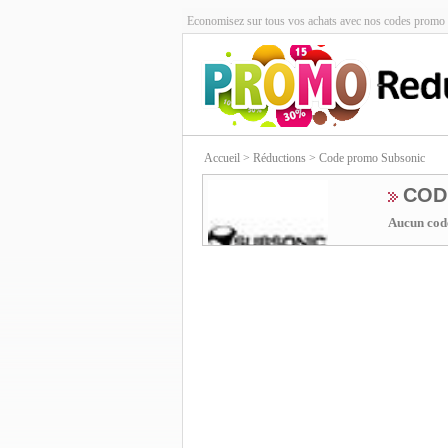
Economisez sur tous vos achats avec nos codes promo 
Accueil
> Réductions > Code promo Subsonic
COD
Aucun code