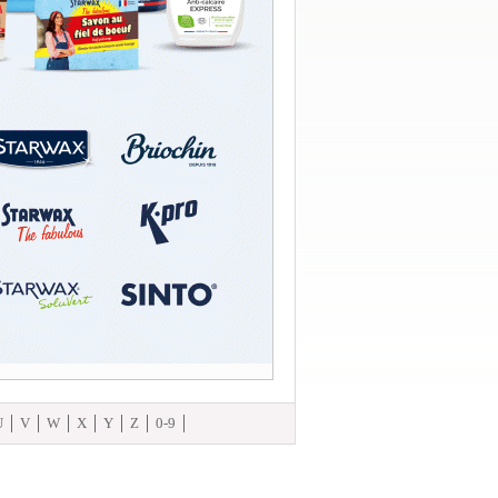
U
V
W
X
Y
Z
0-9