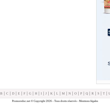
B
C
D
E
F
G
H
I
J
K
L
M
N
O
P
Q
R
S
T
Promoreduc.net © Copyright 2026 - Tous droits réservés -
Mentions légales