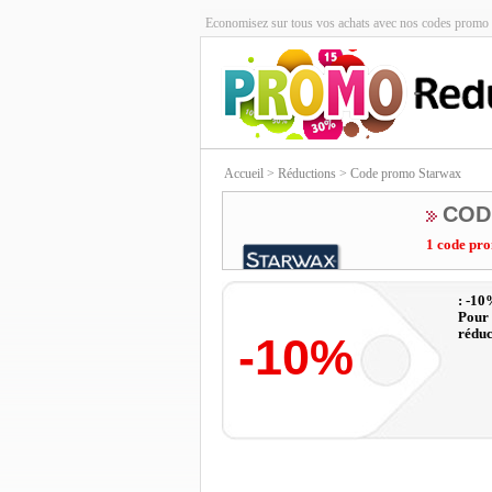
Economisez sur tous vos achats avec nos codes promo 
Accueil
> Réductions > Code promo Starwax
COD
1 code pro
: -10
Pour 
réduc
-10%