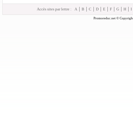
Accès sites par lettre :
A
B
C
D
E
F
G
H
I
Promoreduc.net © Copyright 