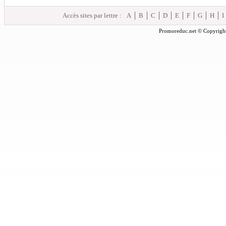
Accès sites par lettre :
A
B
C
D
E
F
G
H
I
Promoreduc.net © Copyright 