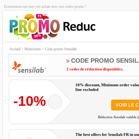
Economisez sur tous vos achats avec nos codes promo !
Accueil
> Réductions > Code promo Sensilab
CODE PROMO SENSIL
2 codes de réduction disponibles.
10% discount, Minimum order value 4
line excluded
-10%
VOIR LE 
Réduction Sensilab valable j
The best offers for Sensilab FR in on