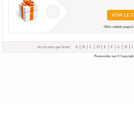
VOIR LE 
Offre valable jusqu'à
Accès sites par lettre :
A
B
C
D
E
F
G
H
I
Promoreduc.net © Copyright 