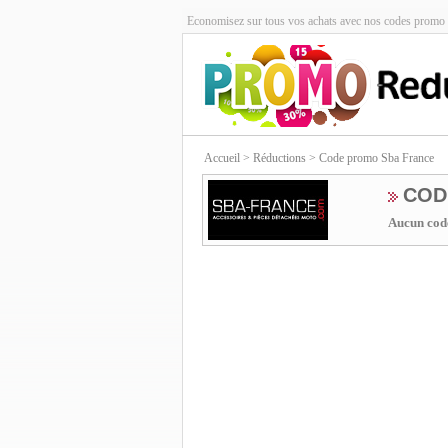
Economisez sur tous vos achats avec nos codes promo 
Accueil
> Réductions > Code promo Sba France
COD
Aucun code