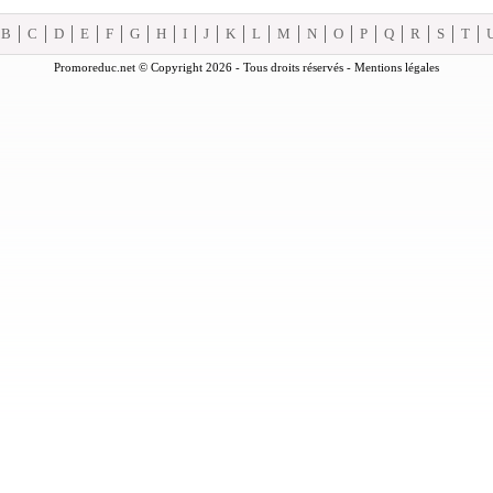
B
C
D
E
F
G
H
I
J
K
L
M
N
O
P
Q
R
S
T
Promoreduc.net © Copyright 2026 - Tous droits réservés -
Mentions légales