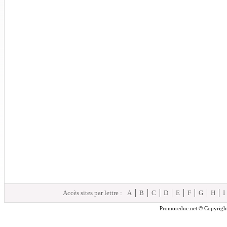
Accès sites par lettre :
A
B
C
D
E
F
G
H
I
Promoreduc.net © Copyright 