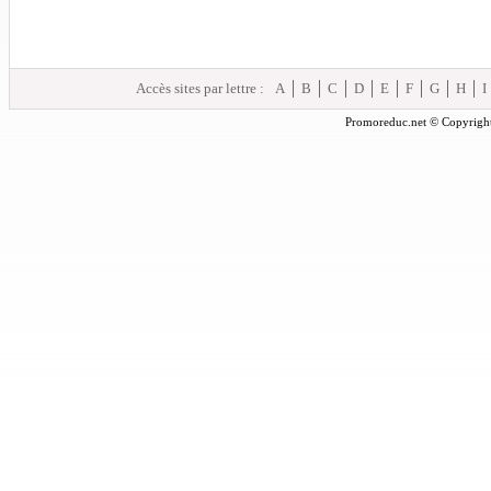
Accès sites par lettre :
A
B
C
D
E
F
G
H
I
Promoreduc.net © Copyright 