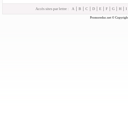
Accès sites par lettre :
A
B
C
D
E
F
G
H
I
Promoreduc.net © Copyright 