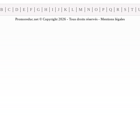
B
C
D
E
F
G
H
I
J
K
L
M
N
O
P
Q
R
S
T
Promoreduc.net © Copyright 2026 - Tous droits réservés -
Mentions légales