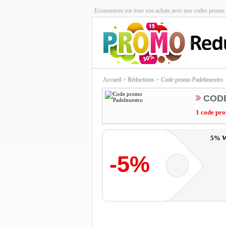
Economisez sur tous vos achats avec nos codes promo 
Accueil
> Réductions > Code promo Padelnuestro
COD
1 code pro
5% W
-5%