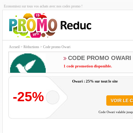
Economisez sur tous vos achats avec nos codes promo !
Accueil
> Réductions > Code promo Owari
CODE PROMO OWARI
1 code promotion disponible.
Owari : 25% sur tout le site
-25%
VOIR LE 
Code Owari valable jusqu