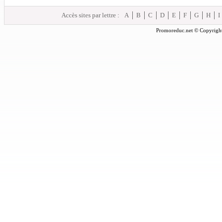
Accès sites par lettre :
A
B
C
D
E
F
G
H
I
Promoreduc.net © Copyright 