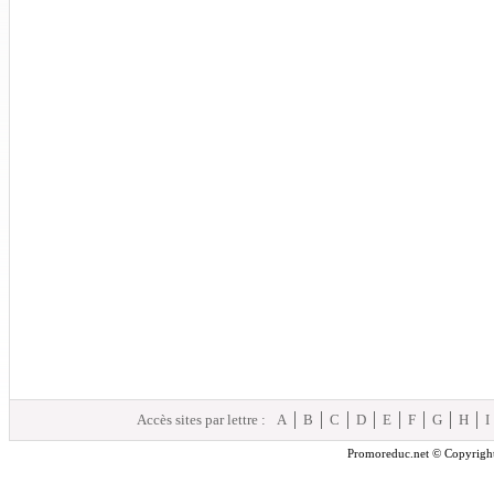
Accès sites par lettre :
A
B
C
D
E
F
G
H
I
Promoreduc.net © Copyright 