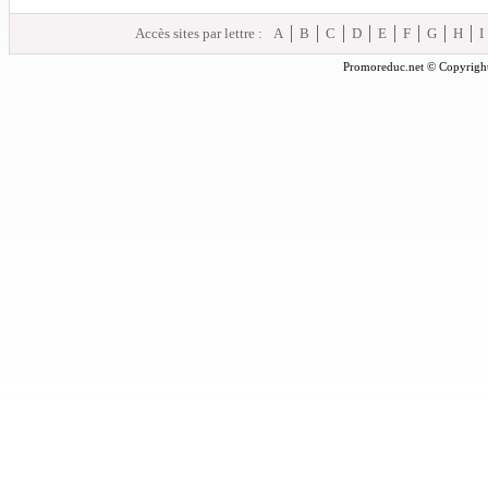
Accès sites par lettre :
A
B
C
D
E
F
G
H
I
Promoreduc.net © Copyright 