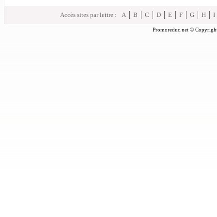
Accès sites par lettre :
A
B
C
D
E
F
G
H
I
Promoreduc.net © Copyright 