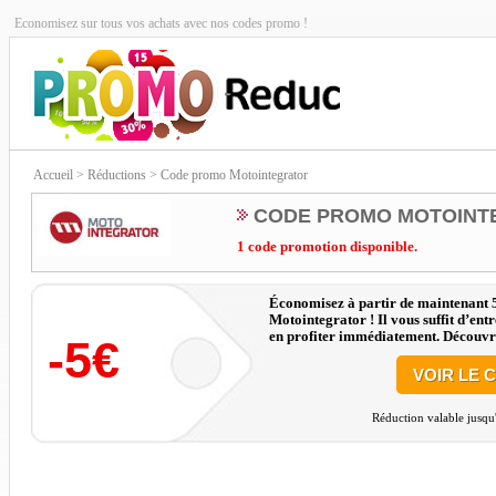
Economisez sur tous vos achats avec nos codes promo !
Accueil
> Réductions > Code promo Motointegrator
CODE PROMO MOTOINT
1 code promotion disponible.
Économisez à partir de maintenant 5
Motointegrator ! Il vous suffit d’ent
en profiter immédiatement. Découvre
-5€
de qualité pour presque toutes les mar
d’embrayage et bien plus encore - à 
VOIR LE 
Code promo : Minimum d’achat : 150 
2026, hors pneus.
Réduction valable jusqu