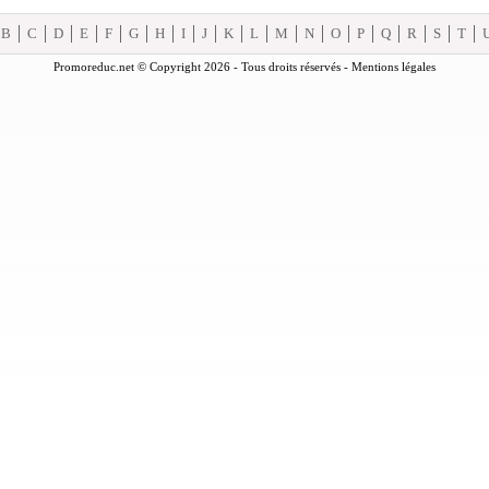
B
C
D
E
F
G
H
I
J
K
L
M
N
O
P
Q
R
S
T
Promoreduc.net © Copyright 2026 - Tous droits réservés -
Mentions légales