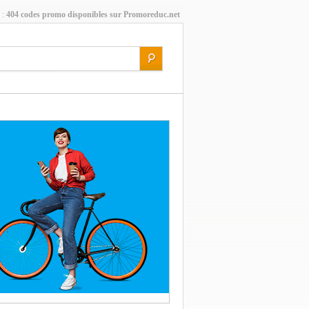
 :
404 codes promo disponibles sur Promoreduc.net