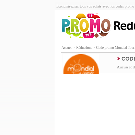
Economisez sur tous vos achats avec nos codes promo 
Accueil
> Réductions > Code promo Mondial Tour
COD
Aucun code