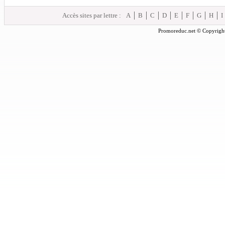
Accès sites par lettre :
A
B
C
D
E
F
G
H
I
Promoreduc.net © Copyright 