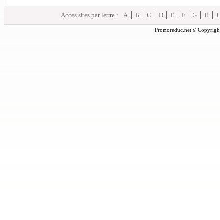
Accès sites par lettre :
A
B
C
D
E
F
G
H
I
Promoreduc.net © Copyright 