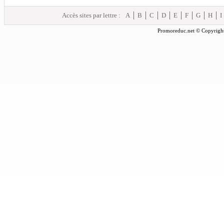
Accès sites par lettre :
A
B
C
D
E
F
G
H
I
Promoreduc.net © Copyright 