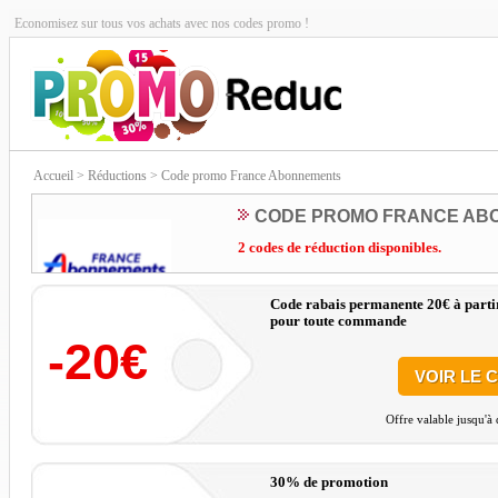
Economisez sur tous vos achats avec nos codes promo !
Accueil
> Réductions > Code promo France Abonnements
CODE PROMO FRANCE AB
2 codes de réduction disponibles.
Code rabais permanente 20€ à partir
pour toute commande
-20€
VOIR LE 
Offre valable jusqu'à
30% de promotion