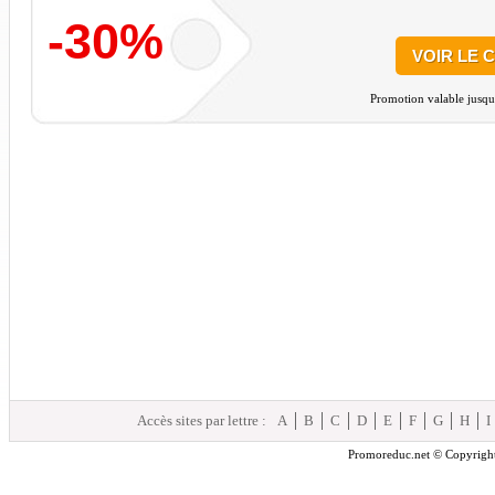
-30%
VOIR LE 
Promotion valable jusqu
Accès sites par lettre :
A
B
C
D
E
F
G
H
I
Promoreduc.net © Copyright 