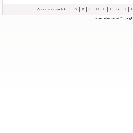
Accès sites par lettre :
A
B
C
D
E
F
G
H
I
Promoreduc.net © Copyright 