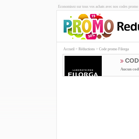
Economisez sur tous vos achats avec nos codes promo 
Accueil
> Réductions > Code promo Filorga
COD
Aucun code