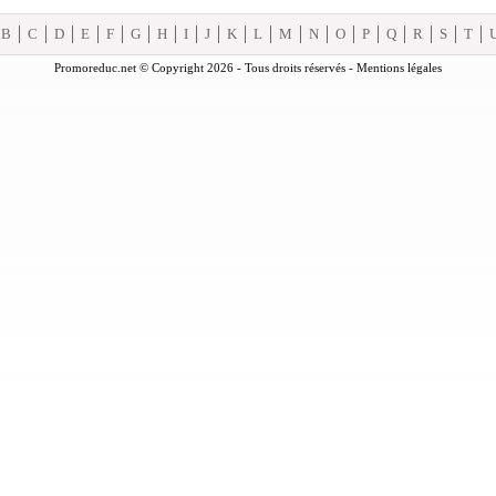
B
C
D
E
F
G
H
I
J
K
L
M
N
O
P
Q
R
S
T
Promoreduc.net © Copyright 2026 - Tous droits réservés -
Mentions légales