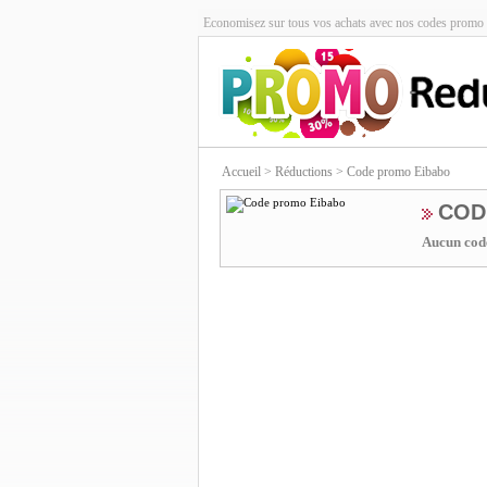
Economisez sur tous vos achats avec nos codes promo 
Accueil
> Réductions > Code promo Eibabo
COD
Aucun code