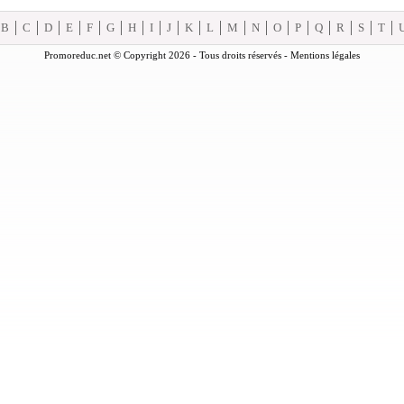
B
C
D
E
F
G
H
I
J
K
L
M
N
O
P
Q
R
S
T
Promoreduc.net © Copyright 2026 - Tous droits réservés -
Mentions légales