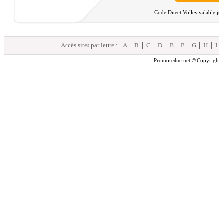
Code Direct Volley valable j
Accès sites par lettre :
A
B
C
D
E
F
G
H
I
Promoreduc.net © Copyright 