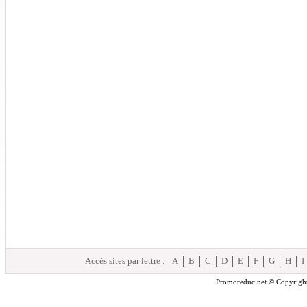
Accès sites par lettre :
A
B
C
D
E
F
G
H
I
Promoreduc.net © Copyright 