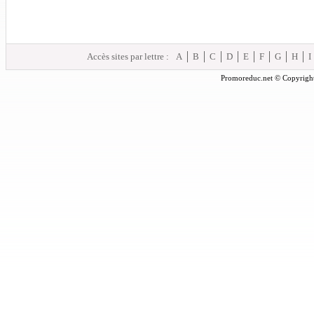
Accès sites par lettre :
A
B
C
D
E
F
G
H
I
Promoreduc.net © Copyright 