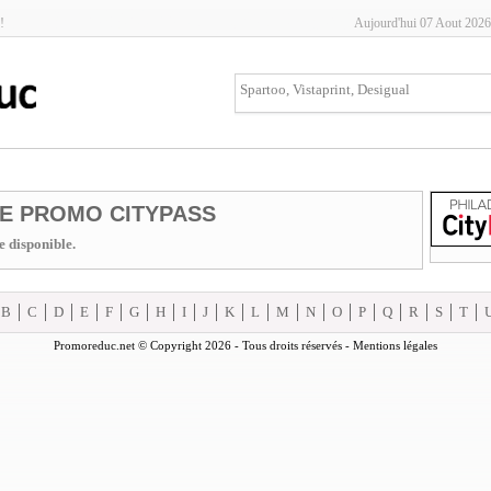
!
Aujourd'hui 07 Aout 2026
E PROMO CITYPASS
 disponible.
B
C
D
E
F
G
H
I
J
K
L
M
N
O
P
Q
R
S
T
Promoreduc.net © Copyright 2026 - Tous droits réservés -
Mentions légales