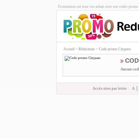
Economisez sur tous vos achats avec nos codes promo 
Accueil
> Réductions > Code promo Citypass
COD
Aucun code
Accès sites par lettre :
A