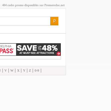
 :
404 codes promo disponibles sur Promoreduc.net
U
V
W
X
Y
Z
0-9