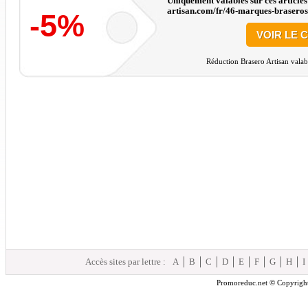
Uniquement valables sur ces articles
artisan.com/fr/46-marques-braseros
-5%
VOIR LE 
Réduction Brasero Artisan valab
Accès sites par lettre :
A
B
C
D
E
F
G
H
I
Promoreduc.net © Copyright 