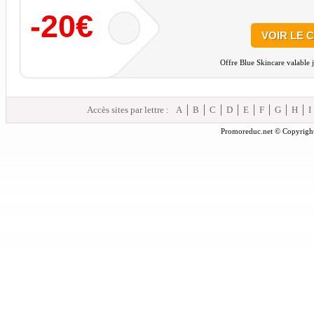
-20€
VOIR LE 
Offre Blue Skincare valable 
Accès sites par lettre :
A
B
C
D
E
F
G
H
I
Promoreduc.net © Copyright 