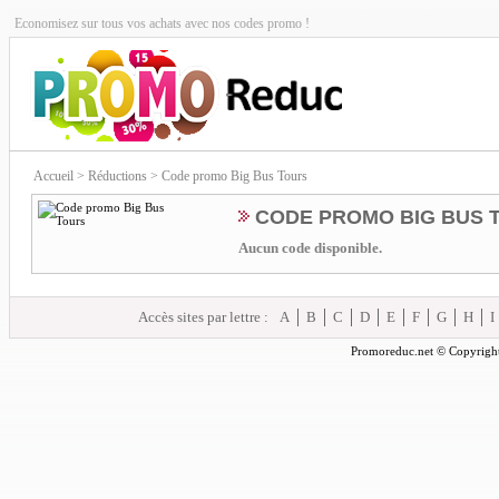
Economisez sur tous vos achats avec nos codes promo !
Accueil
> Réductions > Code promo Big Bus Tours
CODE PROMO BIG BUS 
Aucun code disponible.
Accès sites par lettre :
A
B
C
D
E
F
G
H
I
Promoreduc.net © Copyright 