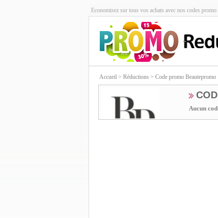
Economisez sur tous vos achats avec nos codes promo 
Accueil
> Réductions > Code promo Beautepromo
COD
Aucun code