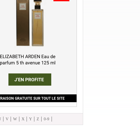
U
V
W
X
Y
Z
0-9