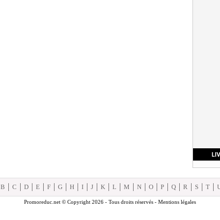
B
C
D
E
F
G
H
I
J
K
L
M
N
O
P
Q
R
S
T
Promoreduc.net © Copyright 2026 - Tous droits réservés -
Mentions légales