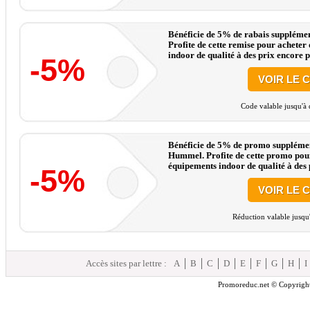
Bénéficie de 5% de rabais supplément
Profite de cette remise pour acheter
indoor de qualité à des prix encore pl
-5%
VOIR LE 
Code valable jusqu'à 
Bénéficie de 5% de promo supplément
Hummel. Profite de cette promo pour
équipements indoor de qualité à des p
-5%
VOIR LE 
Réduction valable jusqu
Accès sites par lettre :
A
B
C
D
E
F
G
H
I
Promoreduc.net © Copyright 