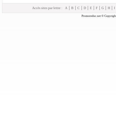
Accès sites par lettre :
A
B
C
D
E
F
G
H
I
Promoreduc.net © Copyright 