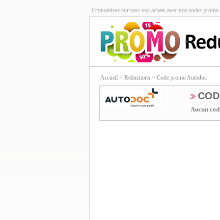
Economisez sur tous vos achats avec nos codes promo 
Accueil
> Réductions > Code promo Autodoc
COD
Aucun code