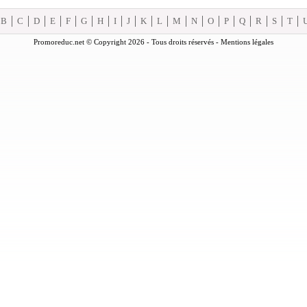
B
C
D
E
F
G
H
I
J
K
L
M
N
O
P
Q
R
S
T
Promoreduc.net © Copyright 2026 - Tous droits réservés -
Mentions légales