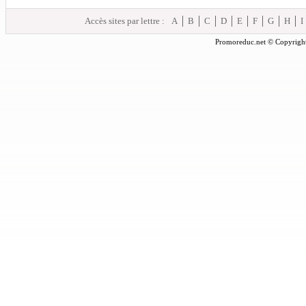
Accès sites par lettre :
A
B
C
D
E
F
G
H
I
Promoreduc.net © Copyright 