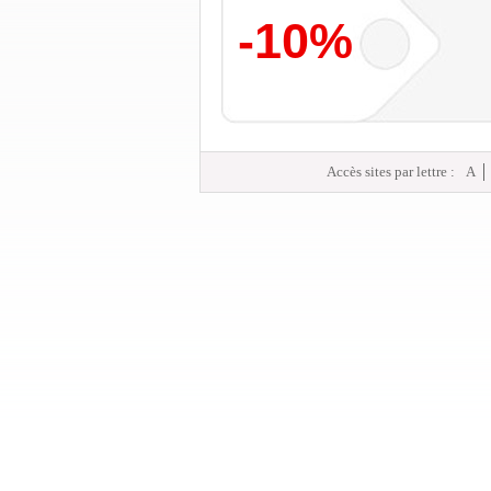
-10%
Accès sites par lettre :
A