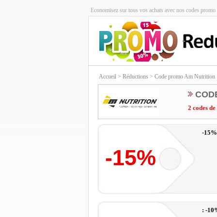
Economisez sur tous vos achats avec nos codes promo 
Accueil
> Réductions > Code promo Am Nutrition
COD
2 codes de
-15% 
-15%
: -10