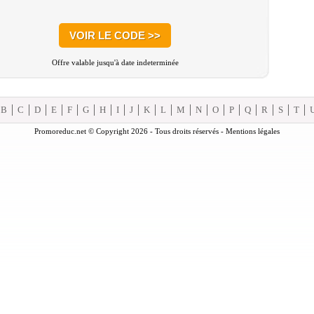
VOIR LE CODE >>
Offre valable jusqu'à date indeterminée
B
C
D
E
F
G
H
I
J
K
L
M
N
O
P
Q
R
S
T
Promoreduc.net © Copyright 2026 - Tous droits réservés -
Mentions légales