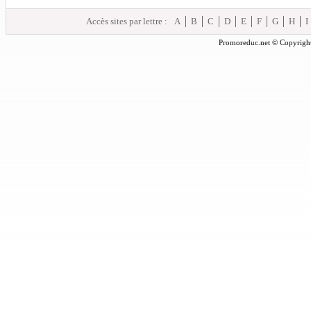
Accès sites par lettre :
A
B
C
D
E
F
G
H
I
Promoreduc.net © Copyright 