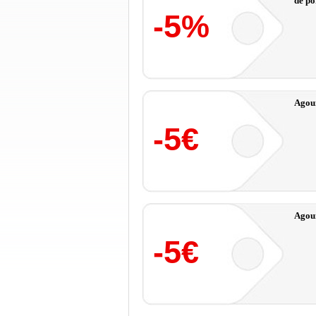
de po
-5%
Agour
-5€
Agour
-5€