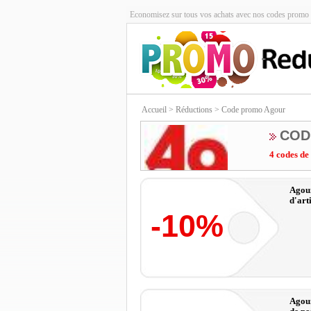
Economisez sur tous vos achats avec nos codes promo 
Accueil
> Réductions > Code promo Agour
COD
4 codes de
Agour
d'art
-10%
Agour